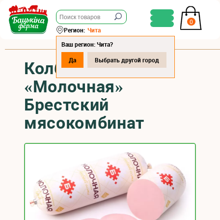
0
Регион:
Чита
Ваш регион: Чита?
Да
Выбрать другой город
Колбаса варёная
«Молочная»
Брестский
мясокомбинат