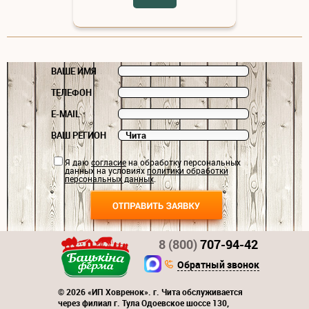
ВАШЕ ИМЯ
ТЕЛЕФОН
E-MAIL
ВАШ РЕГИОН
Я даю
согласие
на обработку персональных
данных на условиях
политики обработки
персональных данных
.
8 (800)
707-94-42
Обратный звонок
© 2026 «ИП Ховренок». г. Чита обслуживается
через филиал г. Тула Одоевское шоссе 130,