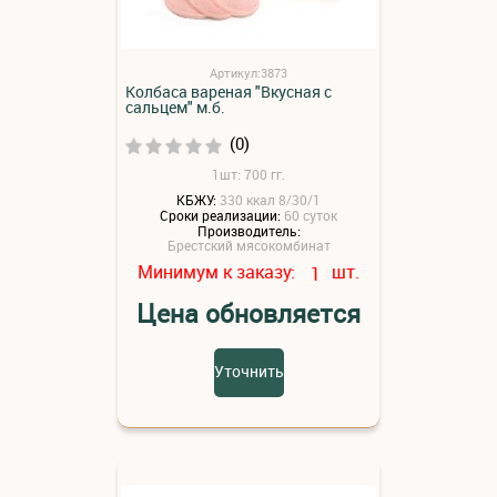
Артикул:3873
Колбаса вареная "Вкусная с
сальцем" м.б.
(0)
1шт: 700 гг.
КБЖУ:
330 ккал 8/30/1
Сроки реализации:
60 суток
Производитель:
Брестский мясокомбинат
Минимум к заказу:
шт.
1
Цена обновляется
Уточнить