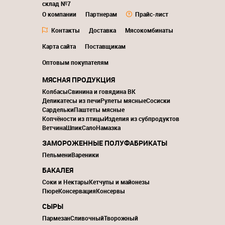
склад №7
О компании
Партнерам
Прайс-лист
Контакты
Доставка
Мясокомбинаты
Карта сайта
Поставщикам
Оптовым покупателям
МЯСНАЯ ПРОДУКЦИЯ
Колбасы
Свинина и говядина ВК
Деликатесы из печи
Рулеты мясные
Сосиски
Сардельки
Паштеты мясные
Копчёности из птицы
Изделия из субпродуктов
Ветчина
Шпик
Сало
Намазка
ЗАМОРОЖЕННЫЕ ПОЛУФАБРИКАТЫ
Пельмени
Вареники
БАКАЛЕЯ
Соки и Нектары
Кетчупы и майонезы
Пюре
Консервация
Консервы
СЫРЫ
Пармезан
Сливочный
Творожный