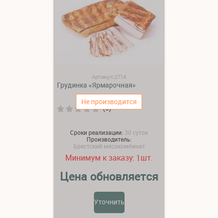
Артикул:2714
Грудинка «Ярмарочная»
Не производится
(0)
Сроки реализации:
30 суток
Производитель:
Брестский мясокомбинат
Минимум к заказу:
шт.
1
Цена обновляется
Уточнить