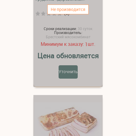
Не производится
(0)
Сроки реализации:
30 суток
Производитель:
Брестский мясокомбинат
Минимум к заказу:
шт.
1
Цена обновляется
Уточнить