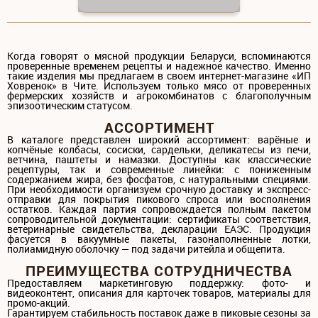
Когда говорят о мясной продукции Беларуси, вспоминаются
проверенные временем рецепты и надежное качество. Именно
такие изделия мы предлагаем в своем интернет-магазине «ИП
Ховренок» в Чите. Используем только мясо от проверенных
фермерских хозяйств и агрокомбинатов с благополучным
эпизоотическим статусом.
АССОРТИМЕНТ
В каталоге представлен широкий ассортимент: варёные и
копчёные колбасы, сосиски, сардельки, деликатесы из печи,
ветчина, паштеты и намазки. Доступны как классические
рецептуры, так и современные линейки: с пониженным
содержанием жира, без фосфатов, с натуральными специями.
При необходимости организуем срочную доставку и экспресс-
отправки для покрытия пикового спроса или восполнения
остатков. Каждая партия сопровождается полным пакетом
сопроводительной документации: сертификаты соответствия,
ветеринарные свидетельства, декларации ЕАЭС. Продукция
фасуется в вакуумные пакеты, газонаполненные лотки,
полиамидную оболочку — под задачи ритейла и общепита.
ПРЕИМУЩЕСТВА СОТРУДНИЧЕСТВА
Предоставляем маркетинговую поддержку: фото- и
видеоконтент, описания для карточек товаров, материалы для
промо-акций.
Гарантируем стабильность поставок даже в пиковые сезоны за