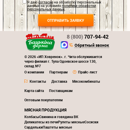
Я даю
согласие
на обработку персональных
данных на условиях
политики обработки
персональных данных
.
8 (800)
707-94-42
Обратный звонок
© 2026 «ИП Ховренок». г. Чита обслуживается
через филиал г. Тула Одоевское шоссе 130,
склад №7
О компании
Партнерам
Прайс-лист
Контакты
Доставка
Мясокомбинаты
Карта сайта
Поставщикам
Оптовым покупателям
МЯСНАЯ ПРОДУКЦИЯ
Колбасы
Свинина и говядина ВК
Деликатесы из печи
Рулеты мясные
Сосиски
Сардельки
Паштеты мясные