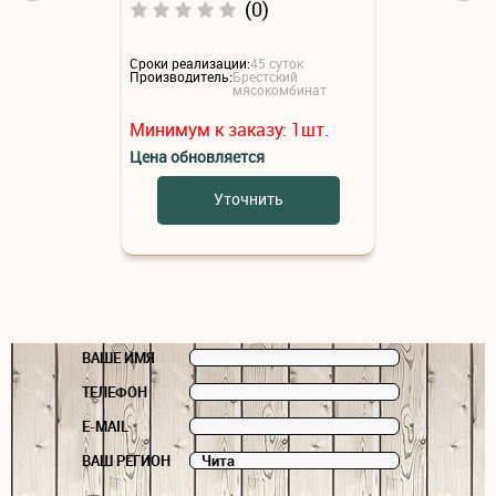
(0)
Сроки реализации:
45 суток
Производитель:
Брестский
мясокомбинат
Минимум к заказу:
1
шт.
Цена обновляется
Уточнить
ВАШЕ ИМЯ
ТЕЛЕФОН
E-MAIL
ВАШ РЕГИОН