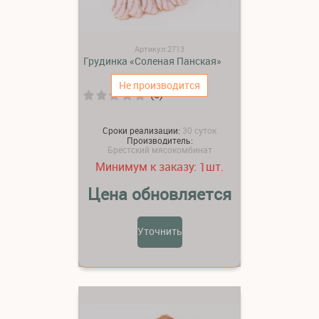
Артикул:2713
Грудинка «Соленая Панская»
Не производится
(0)
Сроки реализации:
30 суток
Производитель:
Брестский мясокомбинат
Минимум к заказу:
шт.
1
Цена обновляется
Уточнить