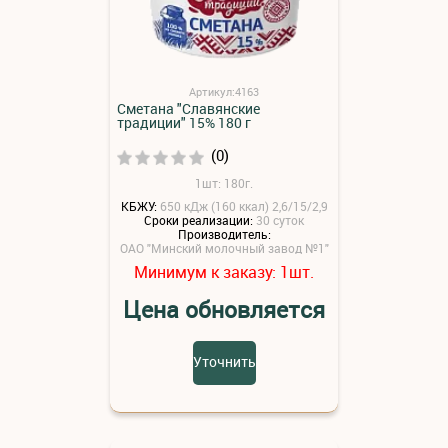
Артикул:4163
Сметана "Славянские
традиции" 15% 180 г
(0)
1шт: 180г.
КБЖУ:
650 кДж (160 ккал) 2,6/15/2,9
Сроки реализации:
30 суток
Производитель:
ОАО "Минский молочный завод №1"
Минимум к заказу:
шт.
1
Цена обновляется
Уточнить