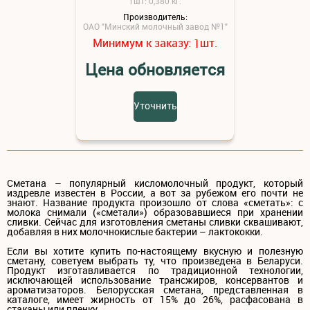
1шт: 0,380 кг.
Производитель:
ОАО "Минский молочный завод №1"
Минимум к заказу:
шт.
1
Цена обновляется
Уточнить
Сметана – популярный кисломолочный продукт, который
издревле известен в России, а вот за рубежом его почти не
знают. Название продукта произошло от слова «сметать»: с
молока снимали («сметали») образовавшиеся при хранении
сливки. Сейчас для изготовления сметаны сливки сквашивают,
добавляя в них молочнокислые бактерии – лактококки.
Если вы хотите купить по-настоящему вкусную и полезную
сметану, советуем выбрать ту, что произведена в Беларуси.
Продукт изготавливается по традиционной технологии,
исключающей использование трансжиров, консервантов и
ароматизаторов. Белорусская сметана, представленная в
каталоге, имеет жирность от 15% до 26%, расфасована в
стаканы или пленку.