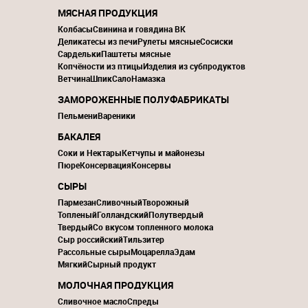
МЯСНАЯ ПРОДУКЦИЯ
Колбасы
Свинина и говядина ВК
Деликатесы из печи
Рулеты мясные
Сосиски
Сардельки
Паштеты мясные
Копчёности из птицы
Изделия из субпродуктов
Ветчина
Шпик
Сало
Намазка
ЗАМОРОЖЕННЫЕ ПОЛУФАБРИКАТЫ
Пельмени
Вареники
БАКАЛЕЯ
Соки и Нектары
Кетчупы и майонезы
Пюре
Консервация
Консервы
СЫРЫ
Пармезан
Сливочный
Творожный
Топленый
Голландский
Полутвердый
Твердый
Со вкусом топленного молока
Сыр российский
Тильзитер
Рассольные сыры
Моцарелла
Эдам
Мягкий
Сырный продукт
МОЛОЧНАЯ ПРОДУКЦИЯ
Сливочное масло
Спреды