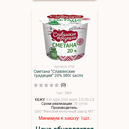
Артикул:4182
Сметана "Славянские
традиции" 20% 380г sacmi
(0)
1шт: 380г.
КБЖУ:
830 кДж (200 ккал) 2,5/20/2,9
Сроки реализации:
30 суток
Производитель:
ОАО "Минский молочный завод №1"
Минимум к заказу:
шт.
1