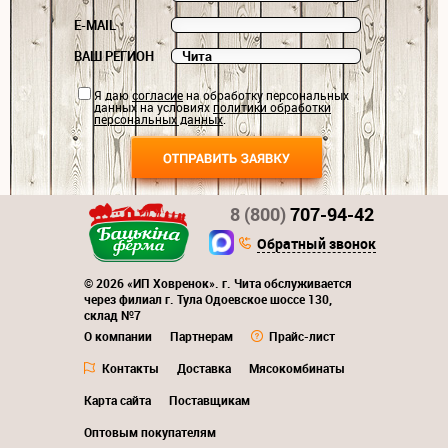
E-MAIL
ВАШ РЕГИОН
Я даю
согласие
на обработку персональных
данных на условиях
политики обработки
персональных данных
.
8 (800)
707-94-42
Обратный звонок
© 2026 «ИП Ховренок». г. Чита обслуживается
через филиал г. Тула Одоевское шоссе 130,
склад №7
О компании
Партнерам
Прайс-лист
Контакты
Доставка
Мясокомбинаты
Карта сайта
Поставщикам
Оптовым покупателям