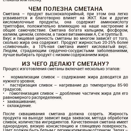
ЧЕМ ПОЛЕЗНА СМЕТАНА
Сметана – продукт высококалорийный, при этом она легко
усваивается и благотворно влияет на ЖКТ. Как и другие
кисломолочные продукты, она содержит аминокислоту
триптофан, положительно влияющую на наше настроение и
общее самочувствие. Сметана богата кальцием, фосфором,
калием, цинком, селеном, а также витаминами A, С и группы В.
Вкус и пищевая ценность сметаны во многом зависят от того,
сколько жира она содержит. Продукт жирностью 20-25% более
«сливочный», а 10%-ная сметана имеет кисловатый вкус.
Людям, страдающим сердечно-сосудистыми заболеваниями,
лучше выбирать продукт с низким содержанием жира.
ИЗ ЧЕГО ДЕЛАЮТ СМЕТАНУ?
Процесс изготовления сметаны включает несколько этапов:
• нормализации сливок – содержание жира доводится до
нужного уровня;
• пастеризация сливок – нагревание до температуры 85-90
градусов;
• гомогенизация сливок – дробление частичек жира для его
равномерного распределения;
• заквашивание;
• охлаждение.
После сквашивания сметана должна созреть. Жирность
продукта на выходе зависит вида закваски, метода обработки
сливок, количества ингредиентов. Качественная сметана имеет
однородную, вязкую консистенцию и глянцевую поверхность.
Цвет должен быть белым с легким кремовым оттенком. Запах –