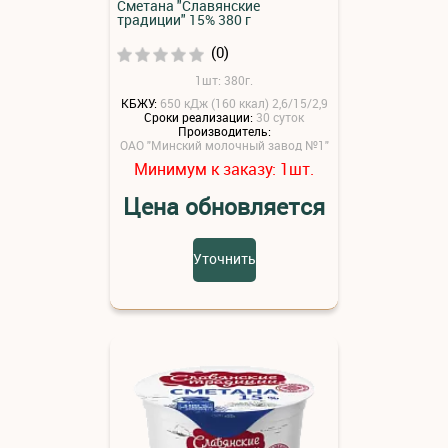
Сметана "Славянские
традиции" 15% 380 г
(0)
1шт: 380г.
КБЖУ:
650 кДж (160 ккал) 2,6/15/2,9
Сроки реализации:
30 суток
Производитель:
ОАО "Минский молочный завод №1"
Минимум к заказу:
шт.
1
Цена обновляется
Уточнить