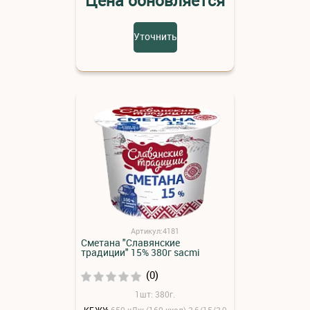
Цена обновляется
Уточнить
Артикул:4181
Сметана "Славянские
традиции" 15% 380г sacmi
(0)
1шт: 380г.
КБЖУ:
650 кДж (160 ккал) 2,6/15/2,9