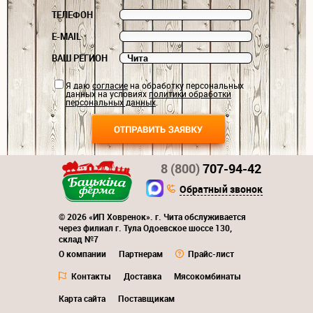
ТЕЛЕФОН
E-MAIL
ВАШ РЕГИОН
Я даю
согласие
на обработку персональных
данных на условиях
политики обработки
персональных данных
.
8 (800)
707-94-42
Обратный звонок
© 2026 «ИП Ховренок». г. Чита обслуживается
через филиал г. Тула Одоевское шоссе 130,
склад №7
О компании
Партнерам
Прайс-лист
Контакты
Доставка
Мясокомбинаты
Карта сайта
Поставщикам