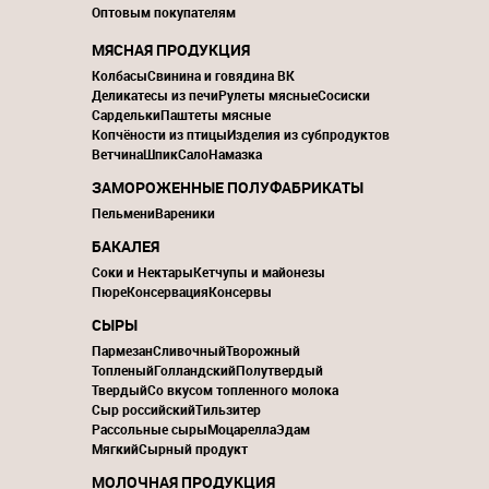
Оптовым покупателям
МЯСНАЯ ПРОДУКЦИЯ
Колбасы
Свинина и говядина ВК
Деликатесы из печи
Рулеты мясные
Сосиски
Сардельки
Паштеты мясные
Копчёности из птицы
Изделия из субпродуктов
Ветчина
Шпик
Сало
Намазка
ЗАМОРОЖЕННЫЕ ПОЛУФАБРИКАТЫ
Пельмени
Вареники
БАКАЛЕЯ
Соки и Нектары
Кетчупы и майонезы
Пюре
Консервация
Консервы
СЫРЫ
Пармезан
Сливочный
Творожный
Топленый
Голландский
Полутвердый
Твердый
Со вкусом топленного молока
Сыр российский
Тильзитер
Рассольные сыры
Моцарелла
Эдам
Мягкий
Сырный продукт
МОЛОЧНАЯ ПРОДУКЦИЯ