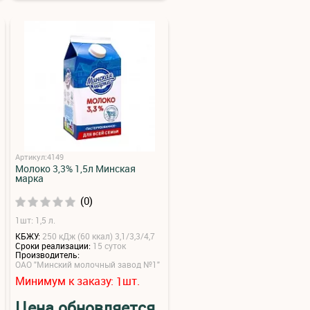
Артикул:4149
Молоко 3,3% 1,5л Минская
марка
(0)
1шт: 1,5 л.
КБЖУ:
250 кДж (60 ккал) 3,1/3,3/4,7
Сроки реализации:
15 суток
Производитель:
ОАО "Минский молочный завод №1"
Минимум к заказу:
шт.
1
Цена обновляется