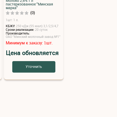
Молоко 2,6% 1 л
пастеризованное "Минская
марка"
(0)
1шт: 1 л.
КБЖУ:
250 кДж (55 ккал) 3,1/2,5/4,7
Сроки реализации:
20 суток
Производитель:
ОАО "Минский молочный завод №1"
Минимум к заказу:
шт.
1
Цена обновляется
Уточнить