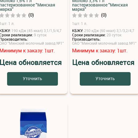
Молоко 1,6% 1 л
Молоко 3,3% 1 л
пастеризованное "Минская
пастеризованное "Минская
марка"
марка"
(0)
(0)
1шт: 1 л.
1шт: 1 л.
КБЖУ:
190 кДж (45 ккал) 3,1/1,5/4,7
КБЖУ:
250 кДж (60 ккал) 3,1/3,2/4,7
Сроки реализации:
9 суток
Сроки реализации:
20 суток
Производитель:
Производитель:
ОАО "Минский молочный завод №1"
ОАО "Минский молочный завод №1"
Минимум к заказу:
шт.
Минимум к заказу:
шт.
1
1
Цена обновляется
Цена обновляется
Уточнить
Уточнить