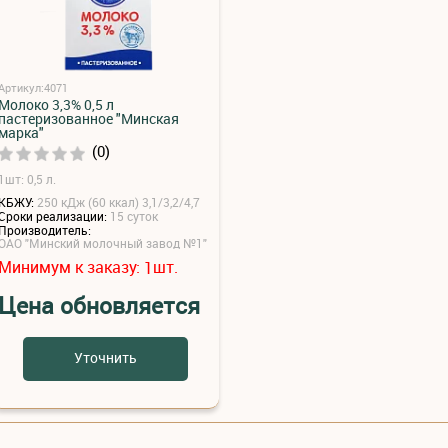
Артикул:4071
Молоко 3,3% 0,5 л
пастеризованное "Минская
марка"
(0)
1шт: 0,5 л.
КБЖУ:
250 кДж (60 ккал) 3,1/3,2/4,7
Сроки реализации:
15 суток
Производитель:
ОАО "Минский молочный завод №1"
Минимум к заказу:
шт.
1
Цена обновляется
Уточнить