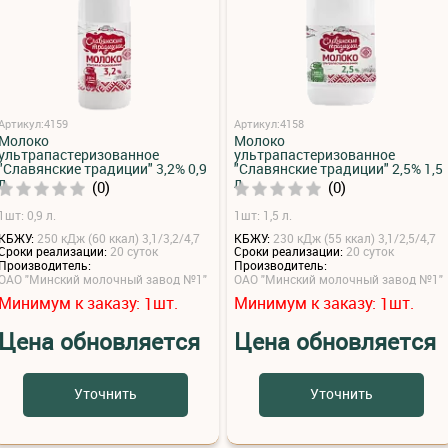
Артикул:4159
Артикул:4158
Молоко
Молоко
ультрапастеризованное
ультрапастеризованное
"Славянские традиции" 3,2% 0,9
"Славянские традиции" 2,5% 1,5
л
л
(0)
(0)
1шт: 0,9 л.
1шт: 1,5 л.
КБЖУ:
250 кДж (60 ккал) 3,1/3,2/4,7
КБЖУ:
230 кДж (55 ккал) 3,1/2,5/4,7
Сроки реализации:
20 суток
Сроки реализации:
20 суток
Производитель:
Производитель:
ОАО "Минский молочный завод №1"
ОАО "Минский молочный завод №1"
Минимум к заказу:
шт.
Минимум к заказу:
шт.
1
1
Цена обновляется
Цена обновляется
Уточнить
Уточнить