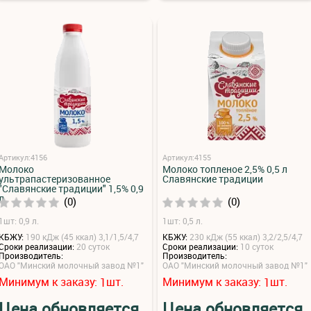
Артикул:4156
Артикул:4155
Молоко
Молоко топленое 2,5% 0,5 л
ультрапастеризованное
Славянские традиции
"Славянские традиции" 1,5% 0,9
л
(0)
(0)
1шт: 0,9 л.
1шт: 0,5 л.
КБЖУ:
190 кДж (45 ккал) 3,1/1,5/4,7
КБЖУ:
230 кДж (55 ккал) 3,2/2,5/4,7
Сроки реализации:
20 суток
Сроки реализации:
10 суток
Производитель:
Производитель:
ОАО "Минский молочный завод №1"
ОАО "Минский молочный завод №1"
Минимум к заказу:
шт.
Минимум к заказу:
шт.
1
1
Цена обновляется
Цена обновляется