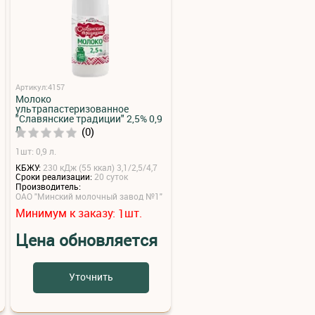
Артикул:4157
Молоко
ультрапастеризованное
"Славянские традиции" 2,5% 0,9
л
(0)
1шт: 0,9 л.
КБЖУ:
230 кДж (55 ккал) 3,1/2,5/4,7
Сроки реализации:
20 суток
Производитель:
ОАО "Минский молочный завод №1"
Минимум к заказу:
шт.
1
Цена обновляется
Уточнить