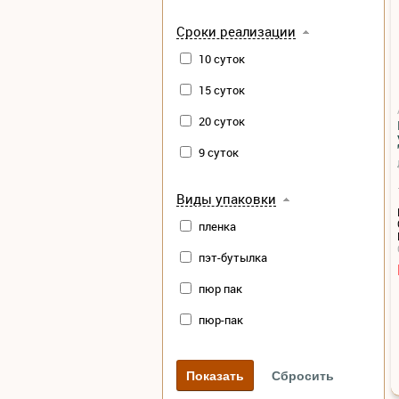
Сроки реализации
10 суток
15 суток
20 суток
9 суток
Виды упаковки
пленка
пэт-бутылка
пюр пак
пюр-пак