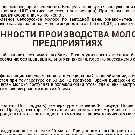
ное молоко, произведенное в Беларуси, пользуется заслуженной
ехнологии UHT (антисептическая пастеризация). При таком спосо
дные микроорганизмы погибают.
олезное белорусское молоко по выгодной цене, ознакомьтесь
но пастеризованное молоко жирностью от 1, 6 до 3, 3%, а также 
ННОСТИ ПРОИЗВОДСТВА МОЛ
ПРЕДПРИЯТИЯХ
рабатывают разными способами. Важно уничтожить вредные бак
реблению без предварительного кипячения. Коротко расскажем о 
 фильтрации молоко заливают в специальный теплообменник, сос
ется при температуре от 63 до 72 градусов. Время выдержки к
 Затем молоко поступает в охлаждающий отсек, где очень быстр
в упаковку разного вида и объема.
й (до 150 градусов) температуре в течение 3-5 секунд. После
ев. Правда, некоторые белки при сильном нагреве утрачивают св
родукта от этого не страдает: отсутствует привкус кипяченого мол
 выдерживают в течение 20 минут. При данном способе уничтож
кта ухудшаются, а кроме того, происходит разрушение витаминов 