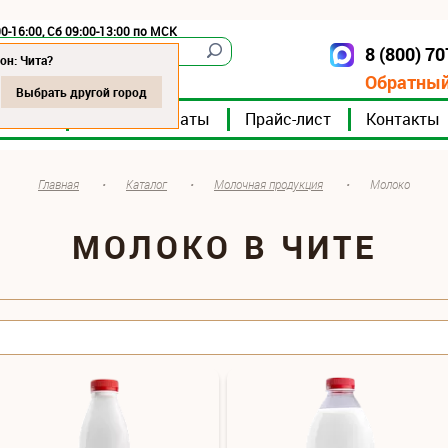
0-16:00, Сб 09:00-13:00 по МСК
8 (800) 7
Чита
он: Чита?
Обратный
Выбрать другой город
мпании
Мясокомбинаты
Прайс-лист
Контакты
Главная
•
Каталог
•
Молочная продукция
•
Молоко
МОЛОКО В ЧИТЕ