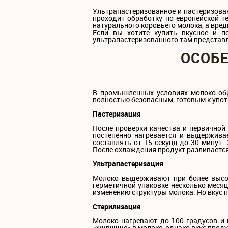
Ультрапастеризованное и пастеризован
проходит обработку по европейской т
натурального коровьего молока, а вре
Если вы хотите купить вкусное и п
ультрапастеризованного там представле
ОСОБЕ
В промышленных условиях молоко об
полностью безопасным, готовым к упот
Пастеризация
После проверки качества и первичной
постепенно нагревается и выдержива
составлять от 15 секунд до 30 минут.
После охлаждения продукт разливается 
Ультрапастеризация
Молоко выдерживают при более высоко
герметичной упаковке несколько месяц
изменению структуры молока. Но вкус п
Стерилизация
Молоко нагревают до 100 градусов и
«живущие» в молоке, однако вкус проду