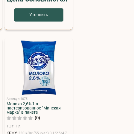
Уточнить
Артикул:4075
Молоко 2,6% 1 л
пастеризованное "Минская
марка" в пакете
(0)
1шт: 1 л.
КБЖУ:
230 кДж (55 ккал) 3,1/2,5/4,7