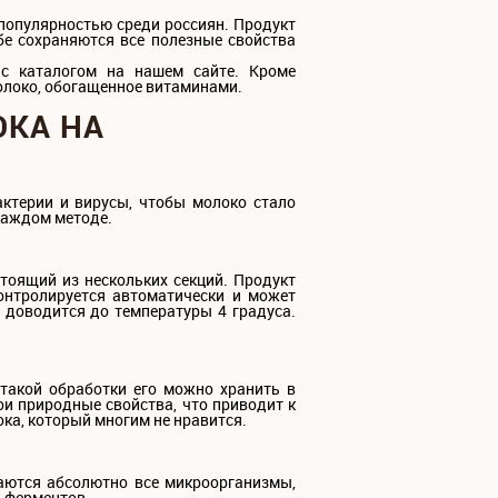
 популярностью среди россиян. Продукт
бе сохраняются все полезные свойства
 с каталогом на нашем сайте. Кроме
молоко, обогащенное витаминами.
ОКА НА
терии и вирусы, чтобы молоко стало
каждом методе.
тоящий из нескольких секций. Продукт
онтролируется автоматически и может
о доводится до температуры 4 градуса.
 такой обработки его можно хранить в
ои природные свойства, что приводит к
ока, который многим не нравится.
аются абсолютно все микроорганизмы,
и ферментов.