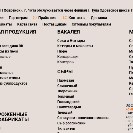
П Ховренок». г. Чита обслуживается через филиал г. Тула Одоевское шоссе 
ии
Партнерам
Прайс-лист
Контакты
Доставка
бинаты
Карта сайта
Поставщикам
Оптовым покупателям
Я ПРОДУКЦИЯ
БАКАЛЕЯ
М
Соки и Нектары
С
и говядина ВК
Кетчупы и майонезы
С
сы из печи
Пюре
М
ясные
Консервация
С
Консервы
Тв
и
П
СЫРЫ
 мясные
П
ти из птицы
М
Пармезан
из субпродуктов
К
Сливочный
С
Творожный
Г
Топленый
Голландский
Эфф
Полутвердый
ком
Твердый
Сай
РОЖЕННЫЕ
хар
Со вкусом топленного молока
ФАБРИКАТЫ
на н
Сыр российский
пуб
и
Тильзитер
пунк