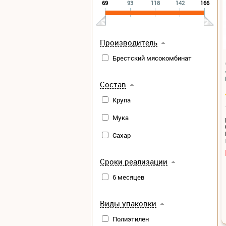
69
93
118
142
166
Производитель
Брестский мясокомбинат
Состав
Крупа
Мука
Сахар
Сроки реализации
6 месяцев
Виды упаковки
Полиэтилен