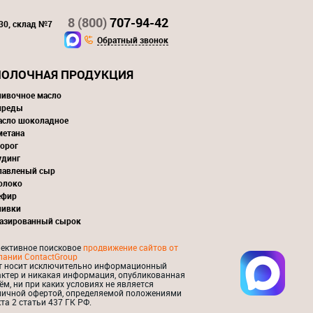
8 (800)
707-94-42
130, склад №7
Обратный звонок
ОЛОЧНАЯ ПРОДУКЦИЯ
ливочное масло
преды
асло шоколадное
метана
орог
удинг
лавленый сыр
олоко
ефир
ливки
лазированный сырок
ективное поисковое
продвижение сайтов от
пании ContactGroup
т носит исключительно информационный
актер и никакая информация, опубликованная
ём, ни при каких условиях не является
личной офертой, определяемой положениями
та 2 статьи 437 ГК РФ.