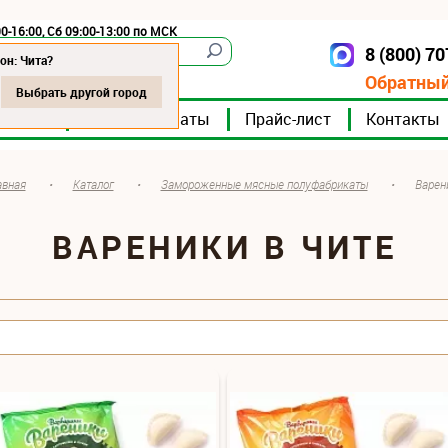
0-16:00, Сб 09:00-13:00 по МСК
8 (800) 7
Чита
он: Чита?
Обратный
Выбрать другой город
мпании
Мясокомбинаты
Прайс-лист
Контакты
авная
•
Каталог
•
Замороженные мясные полуфабрикаты
•
Варен
ВАРЕНИКИ В ЧИТЕ