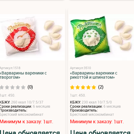
Артикул:1518
Артикул:3510
«Варварины вареники с
«Варварины вареники с
творогом»
рикоттой и шпинатом»
(0)
(2)
1шт: 450.
1шт: 450.
КБЖУ:
260 ккал 10/7.5/37
КБЖУ:
230 ккал 10/7.5/0
Сроки реализации:
6 месяцев
Сроки реализации:
6 месяцев
Производитель:
Производитель:
Брестский мясокомбинат
Брестский мясокомбинат
Минимум к заказу:
шт.
Минимум к заказу:
шт.
1
1
Цена обновляется
Цена обновляется