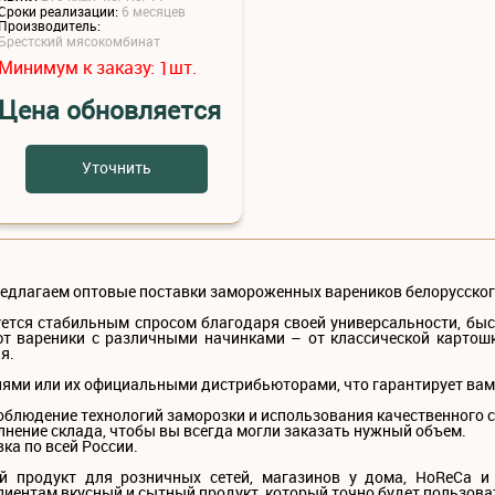
Сроки реализации:
6 месяцев
Производитель:
Брестский мясокомбинат
Минимум к заказу:
шт.
1
Цена обновляется
Уточнить
длагаем оптовые поставки замороженных вареников белорусског
ется стабильным спросом благодаря своей универсальности, быст
т вареники с различными начинками – от классической картошк
я.
ями или их официальными дистрибьюторами, что гарантирует вам
соблюдение технологий заморозки и использования качественного 
лнение склада, чтобы вы всегда могли заказать нужный объем.
ка по всей России.
 продукт для розничных сетей, магазинов у дома, HoReCa и 
лиентам вкусный и сытный продукт, который точно будет пользова