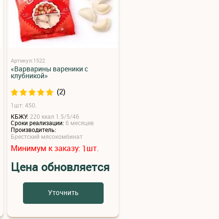
Артикул:1522
«Варварины вареники с
клубникой»
(2)
1шт: 450.
КБЖУ:
220 ккал 1.5/5/46
Сроки реализации:
6 месяцев
Производитель:
Брестский мясокомбинат
Минимум к заказу:
шт.
1
Цена обновляется
Уточнить