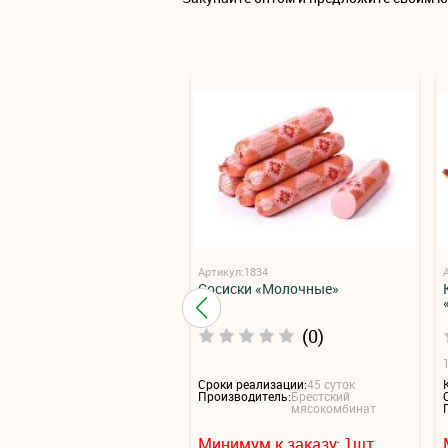
Артикул:1834
Сосиски «Молочные»
(0)
1
Сроки реализации:
45 суток
Производитель:
Брестский
мясокомбинат
Минимум к заказу:
1
шт.