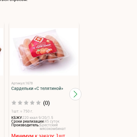
Артикул:1678
Артикул:1865
Сардельки «С телятиной»
Колбаса полукопченая
«Кубанская 2с» натурал
(0)
(0)
1шт: ≈ 750 г.
1шт: 0,63.
КБЖУ:
220 ккал 9/20/1.5
Сроки реализации:
25 суток
Сроки реализации:
45 суток
Производитель:
Брестский
Производитель:
Брестский
мясокомбин
мясокомбинат
Минимум к заказу:
1
шт.
Минимум к заказу:
6
ш