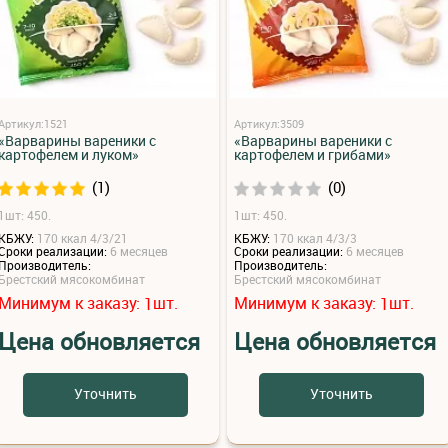
Артикул:1521
Артикул:3509
«Варварины вареники с
«Варварины вареники с
картофелем и луком»
картофелем и грибами»
(1)
(0)
1шт: 450.
1шт: 450.
КБЖУ:
170 ккал 4/3/21
КБЖУ:
170 ккал 4/3/3
Сроки реализации:
6 месяцев
Сроки реализации:
6 месяцев
Производитель:
Производитель:
Брестский мясокомбинат
Брестский мясокомбинат
Минимум к заказу:
шт.
Минимум к заказу:
шт.
1
1
Цена обновляется
Цена обновляется
Уточнить
Уточнить