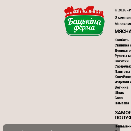
© 2026 «И
О компан
Мясоком
МЯСНА
Колбасы
Свинина 
Деликате
Рулеты м
Сосиски
Сардельк
Паштеты
Копчёнос
Изделия 
Ветчина
Шпик
Сало
Намазка
ЗАМО
ПОЛУ
Пельмен