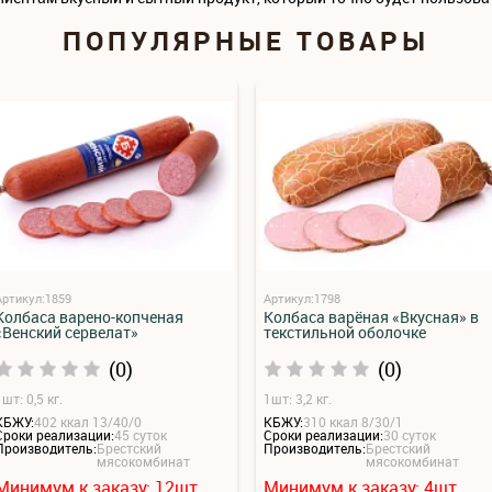
ПОПУЛЯРНЫЕ ТОВАРЫ
Артикул:1859
Артикул:1798
Колбаса варено-копченая
Колбаса варёная «Вкусная» в
«Венский сервелат»
текстильной оболочке
(0)
(0)
шт: 0,5 кг.
1шт: 3,2 кг.
КБЖУ:
402 ккал 13/40/0
КБЖУ:
310 ккал 8/30/1
Сроки реализации:
45 суток
Сроки реализации:
30 суток
Производитель:
Брестский
Производитель:
Брестский
мясокомбинат
мясокомбинат
Минимум к заказу:
12
шт.
Минимум к заказу:
4
шт.