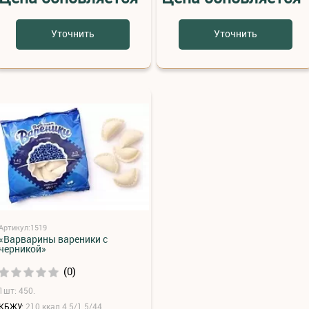
Уточнить
Уточнить
Артикул:1519
«Варварины вареники с
черникой»
(0)
1шт: 450.
КБЖУ:
210 ккал 4.5/1.5/44