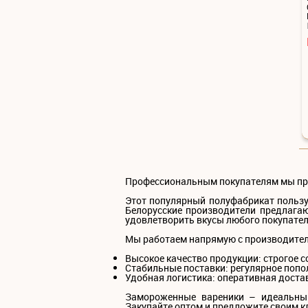
Профессиональным покупателям мы пре
Этот популярный полуфабрикат пользу
Белорусские производители предлагаю
удовлетворить вкусы любого покупател
Мы работаем напрямую с производител
Высокое качество продукции: строгое 
Стабильные поставки: регулярное попо
Удобная логистика: оперативная достав
Замороженные вареники – идеальный
Закупайте оптом и предложите своим к