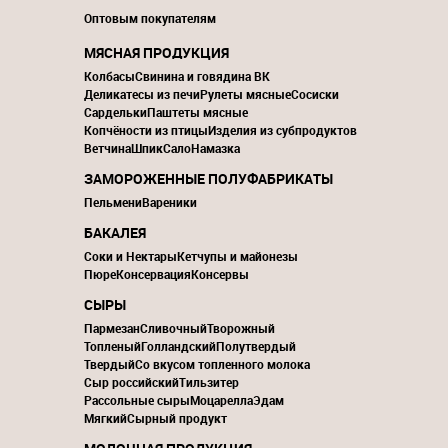
Оптовым покупателям
МЯСНАЯ ПРОДУКЦИЯ
Колбасы
Свинина и говядина ВК
Деликатесы из печи
Рулеты мясные
Сосиски
Сардельки
Паштеты мясные
Копчёности из птицы
Изделия из субпродуктов
Ветчина
Шпик
Сало
Намазка
ЗАМОРОЖЕННЫЕ ПОЛУФАБРИКАТЫ
Пельмени
Вареники
БАКАЛЕЯ
Соки и Нектары
Кетчупы и майонезы
Пюре
Консервация
Консервы
СЫРЫ
Пармезан
Сливочный
Творожный
Топленый
Голландский
Полутвердый
Твердый
Со вкусом топленного молока
Сыр российский
Тильзитер
Рассольные сыры
Моцарелла
Эдам
Мягкий
Сырный продукт