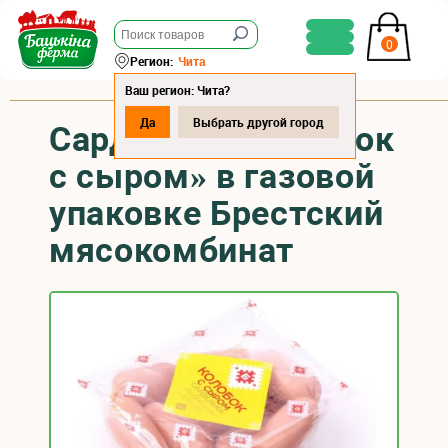
0
Регион:
Чита
Ваш регион: Чита?
Да
Выбрать другой город
Сардельки «Колобок
с сыром» в газовой
упаковке Брестский
мясокомбинат