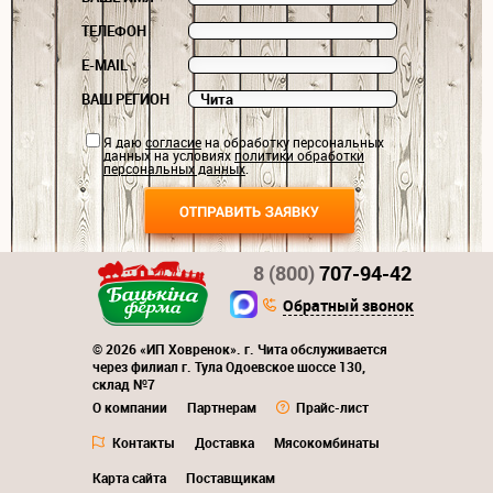
ТЕЛЕФОН
E-MAIL
ВАШ РЕГИОН
Я даю
согласие
на обработку персональных
данных на условиях
политики обработки
персональных данных
.
8 (800)
707-94-42
Обратный звонок
© 2026 «ИП Ховренок». г. Чита обслуживается
через филиал г. Тула Одоевское шоссе 130,
склад №7
О компании
Партнерам
Прайс-лист
Контакты
Доставка
Мясокомбинаты
Карта сайта
Поставщикам