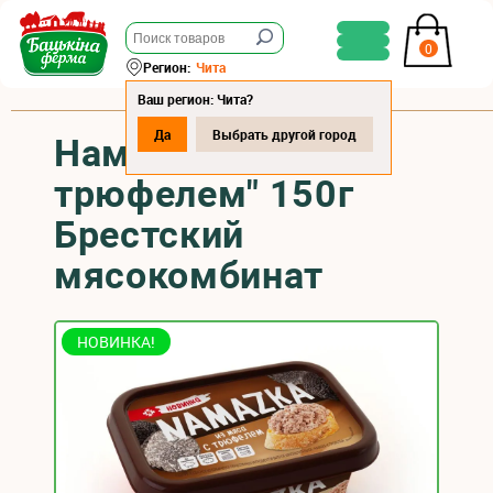
0
Регион:
Чита
Ваш регион: Чита?
Да
Выбрать другой город
Намазка "С
трюфелем" 150г
Брестский
мясокомбинат
НОВИНКА!