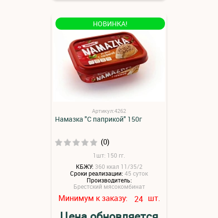
НОВИНКА!
Артикул:4262
Намазка "С паприкой" 150г
(0)
1шт: 150 гг.
КБЖУ:
360 ккал 11/35/2
Сроки реализации:
45 суток
Производитель:
Брестский мясокомбинат
Минимум к заказу:
шт.
24
Цена обновляется