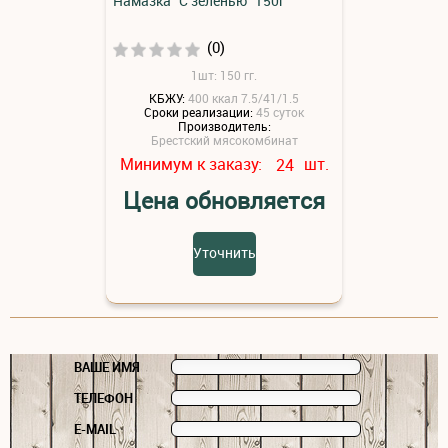
Намазка "С зеленью" 150г
(0)
1шт: 150 гг.
КБЖУ:
400 ккал 7.5/41/1.5
Сроки реализации:
45 суток
Производитель:
Брестский мясокомбинат
Минимум к заказу:
шт.
24
Цена обновляется
Уточнить
ВАШЕ ИМЯ
ТЕЛЕФОН
E-MAIL