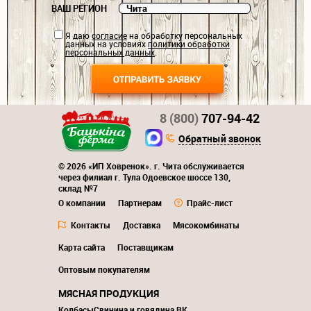
ВАШ РЕГИОН
Я даю
согласие
на обработку персональных
данных на условиях
политики обработки
персональных данных
.
8 (800)
707-94-42
Обратный звонок
© 2026 «ИП Ховренок». г. Чита обслуживается
через филиал г. Тула Одоевское шоссе 130,
склад №7
О компании
Партнерам
Прайс-лист
Контакты
Доставка
Мясокомбинаты
Карта сайта
Поставщикам
Оптовым покупателям
МЯСНАЯ ПРОДУКЦИЯ
Колбасы
Свинина и говядина ВК