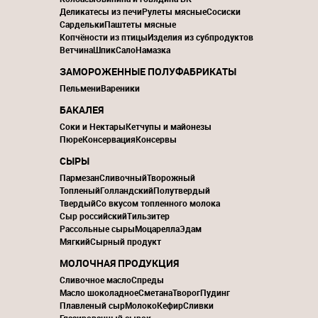
Деликатесы из печи
Рулеты мясные
Сосиски
Сардельки
Паштеты мясные
Копчёности из птицы
Изделия из субпродуктов
Ветчина
Шпик
Сало
Намазка
ЗАМОРОЖЕННЫЕ ПОЛУФАБРИКАТЫ
Пельмени
Вареники
БАКАЛЕЯ
Соки и Нектары
Кетчупы и майонезы
Пюре
Консервация
Консервы
СЫРЫ
Пармезан
Сливочный
Творожный
Топленый
Голландский
Полутвердый
Твердый
Со вкусом топленного молока
Сыр российский
Тильзитер
Рассольные сыры
Моцарелла
Эдам
Мягкий
Сырный продукт
МОЛОЧНАЯ ПРОДУКЦИЯ
Сливочное масло
Спреды
Масло шоколадное
Сметана
Творог
Пудинг
Плавленый сыр
Молоко
Кефир
Сливки