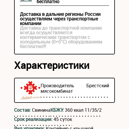
бесплатно
Доставка в дальние регионы России
осуществляем через транспортные
компании
Доставка до транспортной компании
всегда осуществляется
изотермическим транспортом с
холодильным (0+5°С) оборудованием
бесплатно!!!
Характеристики
Производитель
Брестский
мясокомбинат
Состав:
Свинина
КБЖУ:
360 ккал 11/35/2
Срок реализации:
45 суток
Вид упаковки:
Контейнер с крышкой