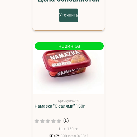
Уточнить
НОВИНКА!
Артикул:4259
Намазка "С салями" 150г
(0)
1шт: 150 гг.
КБЖУ:
390 ккал 9/38/2