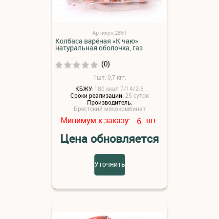
Артикул:2851
Колбаса варёная «К чаю»
натуральная оболочка, газ
(0)
1шт: 0,7 кгг.
КБЖУ:
180 ккал 7/14/2.5
Сроки реализации:
25 суток
Производитель:
Брестский мясокомбинат
Минимум к заказу:
шт.
6
Цена обновляется
Уточнить