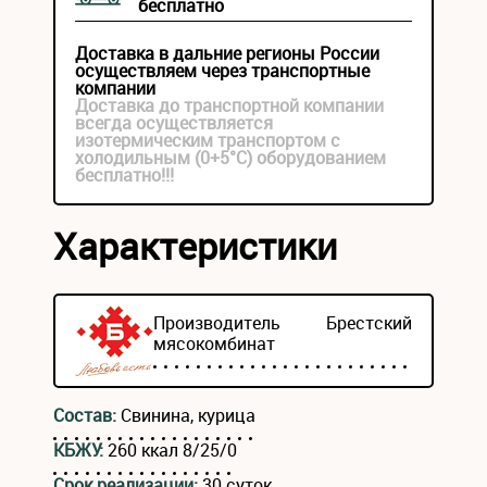
бесплатно
Доставка в дальние регионы России
осуществляем через транспортные
компании
Доставка до транспортной компании
всегда осуществляется
изотермическим транспортом с
холодильным (0+5°С) оборудованием
бесплатно!!!
Характеристики
Производитель
Брестский
мясокомбинат
Состав:
Свинина, курица
КБЖУ:
260 ккал 8/25/0
Срок реализации:
30 суток