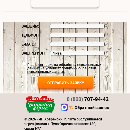
ВАШЕ ИМЯ
ТЕЛЕФОН
E-MAIL
ВАШ РЕГИОН
Я даю
согласие
на обработку персональных
данных на условиях
политики обработки
персональных данных
.
8 (800)
707-94-42
Обратный звонок
© 2026 «ИП Ховренок». г. Чита обслуживается
через филиал г. Тула Одоевское шоссе 130,
склад №7