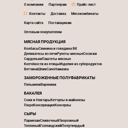
О компании
Партнерам
Прайс-лист
Контакты
Доставка
Мясокомбинаты
Карта сайта
Поставщикам
Оптовым покупателям
МЯСНАЯ ПРОДУКЦИЯ
Колбасы
Свинина и говядина ВК
Деликатесы из печи
Рулеты мясные
Сосиски
Сардельки
Паштеты мясные
Копчёности из птицы
Изделия из субпродуктов
Ветчина
Шпик
Сало
Намазка
ЗАМОРОЖЕННЫЕ ПОЛУФАБРИКАТЫ
Пельмени
Вареники
БАКАЛЕЯ
Соки и Нектары
Кетчупы и майонезы
Пюре
Консервация
Консервы
СЫРЫ
Пармезан
Сливочный
Творожный
Топленый
Голландский
Полутвердый