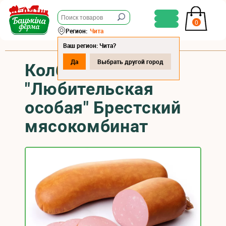
0
Регион:
Чита
Ваш регион: Чита?
Да
Выбрать другой город
Колбаса вареная
"Любительская
особая" Брестский
мясокомбинат