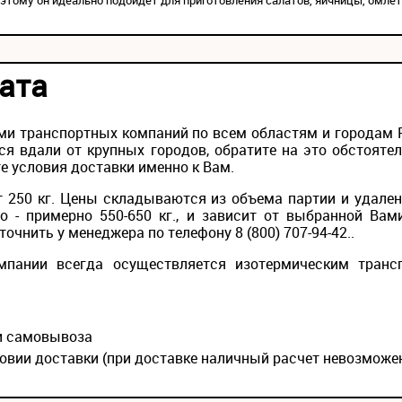
этому он идеально подойдет для приготовления салатов, яичницы, омлета
ата
и транспортных компаний по всем областям и городам Ро
ся вдали от крупных городов, обратите на это обстояте
е условия доставки именно к Вам.
 250 кг. Цены складываются из объема партии и удален
то - примерно 550-650 кг., и зависит от выбранной Вам
очнить у менеджера по телефону 8 (800) 707-94-42..
мпании всегда осуществляется изотермическим транс
ии самовывоза
овии доставки (при доставке наличный расчет невозможе