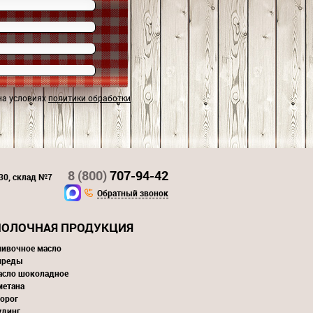
на условиях
политики обработки
8 (800)
707-94-42
130, склад №7
Обратный звонок
ОЛОЧНАЯ ПРОДУКЦИЯ
ливочное масло
преды
асло шоколадное
метана
орог
удинг