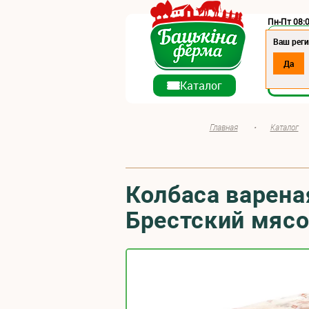
Пн-Пт 08:0
Регион:
Ваш реги
Да
О ко
Каталог
Главная
•
Каталог
Колбаса варена
Брестский мяс