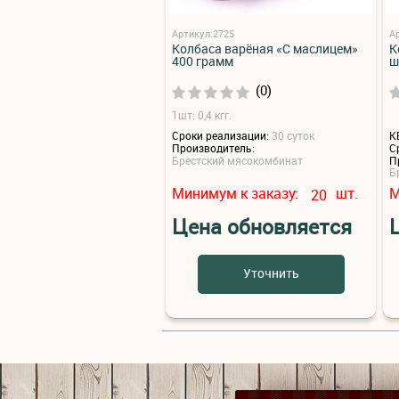
Артикул:2725
А
Колбаса варёная «С маслицем»
К
400 грамм
ш
(0)
1шт: 0,4 кгг.
Сроки реализации:
30 суток
К
Производитель:
С
Брестский мясокомбинат
П
Б
Минимум к заказу:
шт.
М
20
Цена обновляется
Уточнить