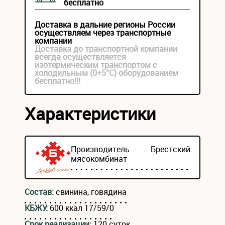
бесплатно
Доставка в дальние регионы России
осуществляем через транспортные
компании
Доставка до транспортной компании
всегда осуществляется
изотермическим транспортом с
холодильным (0+5°С) оборудованием
бесплатно!!!
Характеристики
Производитель
Брестский
мясокомбинат
Состав:
свинина, говядина
КБЖУ:
600 ккал 17/59/0
Срок реализации:
120 суток