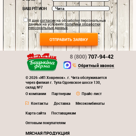
ВАШ РЕГИОН
Я даю
согласие
на обработку персональных
данных на условиях
политики обработки
персональных данных
.
8 (800)
707-94-42
Обратный звонок
© 2026 «ИП Ховренок». г. Чита обслуживается
через филиал г. Тула Одоевское шоссе 130,
склад №7
О компании
Партнерам
Прайс-лист
Контакты
Доставка
Мясокомбинаты
Карта сайта
Поставщикам
Оптовым покупателям
МЯСНАЯ ПРОДУКЦИЯ