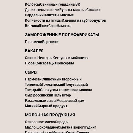
Колбасы
Свинина и говядина ВК
Деликатесы из печи
Рулеты мясные
Сосиски
Сардельки
Паштеты мясные
Копчёности из птицы
Изделия из субпродуктов
Ветчина
Шпик
Сало
Намазка
ЗАМОРОЖЕННЫЕ ПОЛУФАБРИКАТЫ
Пельмени
Вареники
БАКАЛЕЯ
Соки и Нектары
Кетчупы и майонезы
Пюре
Консервация
Консервы
СЫРЫ
Пармезан
Сливочный
Творожный
Топленый
Голландский
Полутвердый
Твердый
Со вкусом топленного молока
Сыр российский
Тильзитер
Рассольные сыры
Моцарелла
Эдам
Мягкий
Сырный продукт
МОЛОЧНАЯ ПРОДУКЦИЯ
Сливочное масло
Спреды
Масло шоколадное
Сметана
Творог
Пудинг
Плавленый сыр
Молоко
Кефир
Сливки