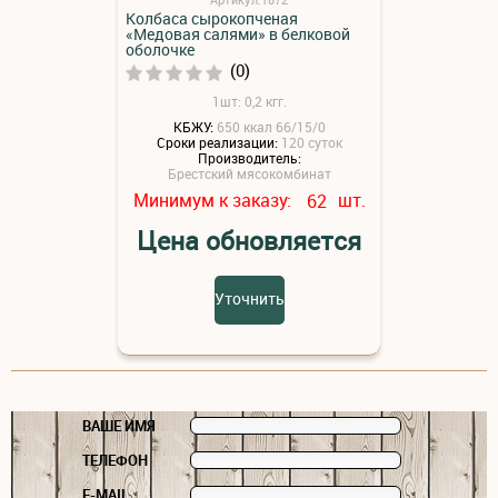
Колбаса сырокопченая
«Медовая салями» в белковой
оболочке
(0)
1шт: 0,2 кгг.
КБЖУ:
650 ккал 66/15/0
Сроки реализации:
120 суток
Производитель:
Брестский мясокомбинат
Минимум к заказу:
шт.
62
Цена обновляется
Уточнить
ВАШЕ ИМЯ
ТЕЛЕФОН
E-MAIL