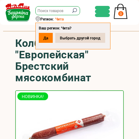
0
Регион:
Чита
Ваш регион: Чита?
Да
Выбрать другой город
Колбаса
"Европейская"
Брестский
мясокомбинат
НОВИНКА!