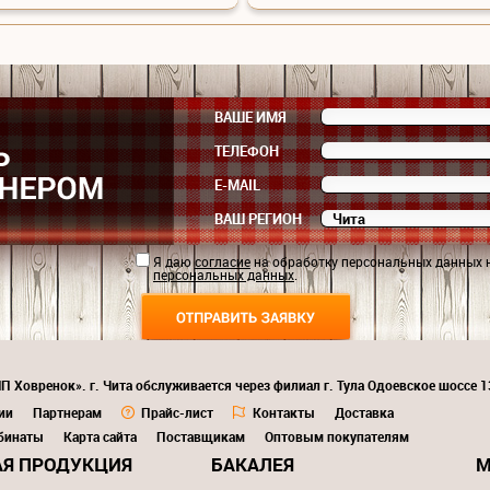
ВАШЕ ИМЯ
ТЕЛЕФОН
E-MAIL
ВАШ РЕГИОН
Я даю
согласие
на обработку персональных данных 
персональных данных
.
П Ховренок». г. Чита обслуживается через филиал г. Тула Одоевское шоссе 
ии
Партнерам
Прайс-лист
Контакты
Доставка
бинаты
Карта сайта
Поставщикам
Оптовым покупателям
Я ПРОДУКЦИЯ
БАКАЛЕЯ
М