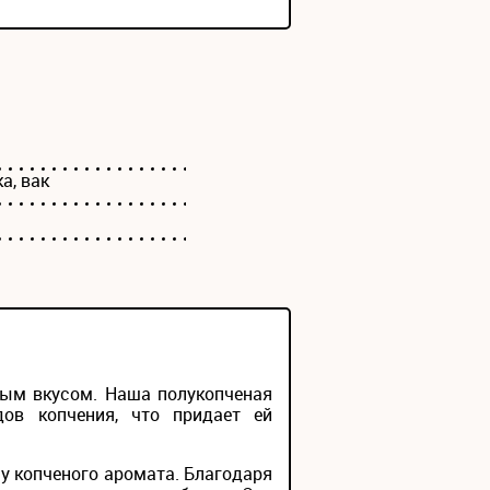
а, вак
тым вкусом. Наша полукопченая
дов копчения, что придает ей
ну копченого аромата. Благодаря