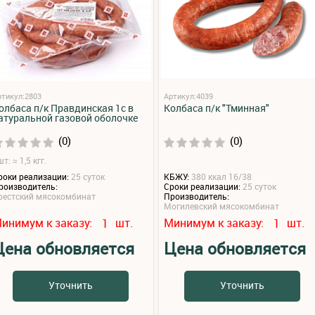
ртикул:2803
Артикул:4039
олбаса п/к Правдинская 1с в
Колбаса п/к "Тминная"
атуральной газовой оболочке
(0)
(0)
т: ≈ 1,5 кгг.
роки реализации:
25 суток
КБЖУ:
380 ккал 16/38
роизводитель:
Сроки реализации:
25 суток
рестский мясокомбинат
Производитель:
Могилевский мясокомбинат
инимум к заказу:
шт.
Минимум к заказу:
шт.
1
1
Цена обновляется
Цена обновляется
Уточнить
Уточнить