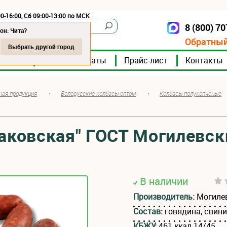
0-16:00, Сб 09:00-13:00 по МСК
8 (800) 7
Чита
он: Чита?
Обратный
Выбрать другой город
мпании
Мясокомбинаты
Прайс-лист
Контакты
ная продукция
•
Белорусские колбасы оптом
•
Колбасы полукопченые
раковская" ГОСТ Могилевск
В наличии
Производитель:
Могиле
Состав:
говядина, свин
КБЖУ:
461 ккал 14/45