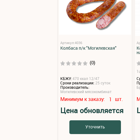
Артикул:4036
А
Колбаса п/к "Могилевская"
К
н
(0)
1ш
КБЖУ:
470 ккал 12/47
С
Сроки реализации:
25 суток
П
Производитель:
Б
Могилевский мясокомбинат
Минимум к заказу:
шт.
М
1
Цена обновляется
Уточнить