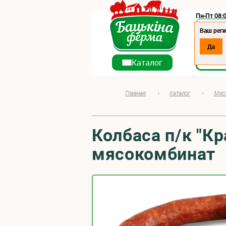
Пн-Пт 08:0
Регион:
Ваш реги
Да
О ко
Каталог
Главная
•
Каталог
•
Мяс
Колбаса п/к "К
мясокомбинат