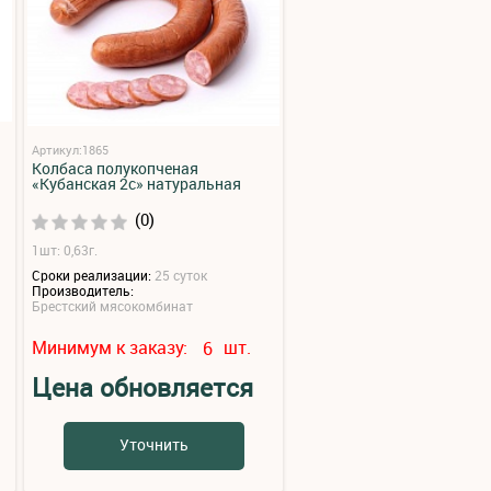
Артикул:1865
Колбаса полукопченая
«Кубанская 2с» натуральная
(0)
1шт: 0,63г.
Сроки реализации:
25 суток
Производитель:
Брестский мясокомбинат
Минимум к заказу:
шт.
6
Цена обновляется
Уточнить