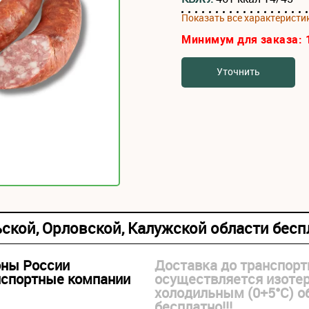
Показать все характеристи
Минимум для заказа:
Уточнить
ьской, Орловской, Калужской области бес
оны России
Доставка до транспорт
нспортные компании
осуществляется изоте
холодильным (0+5°С) 
бесплатно!!!