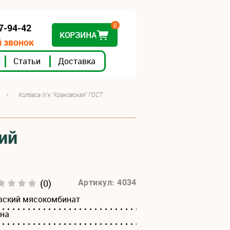
0
07-94-42
КОРЗИНА
 звонок
Статьи
Доставка
•
Колбаса п/к "Краковская" ГОСТ
ий
(0)
Артикул: 4034
вский мясокомбинат
ина