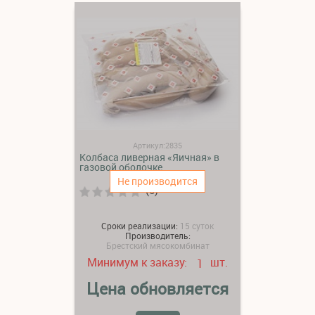
Артикул:2835
Колбаса ливерная «Яичная» в
газовой оболочке
Не производится
(0)
Сроки реализации:
15 суток
Производитель:
Брестский мясокомбинат
Минимум к заказу:
шт.
1
Цена обновляется