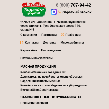
8 (800)
707-94-42
Обратный звонок
© 2026 «ИП Ховренок». г. Чита обслуживается
через филиал г. Тула Одоевское шоссе 130,
склад №7
О компании
Партнерам
Прайс-лист
Контакты
Доставка
Мясокомбинаты
Карта сайта
Поставщикам
Оптовым покупателям
МЯСНАЯ ПРОДУКЦИЯ
Колбасы
Свинина и говядина ВК
Деликатесы из печи
Рулеты мясные
Сосиски
Сардельки
Паштеты мясные
Копчёности из птицы
Изделия из субпродуктов
Ветчина
Шпик
Сало
Намазка
ЗАМОРОЖЕННЫЕ ПОЛУФАБРИКАТЫ
Пельмени
Вареники