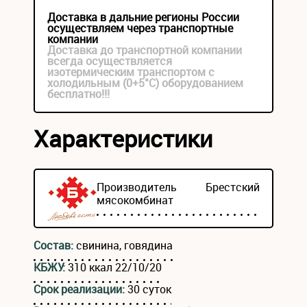
Доставка в дальние регионы России
осуществляем через транспортные
компании
Доставка до транспортной компании
всегда осуществляется
изотермическим транспортом с
холодильным (0+5°С) оборудованием
бесплатно!!!
Характеристики
Производитель
Брестский
мясокомбинат
Состав:
свинина, говядина
КБЖУ:
310 ккал 22/10/20
Срок реализации:
30 суток