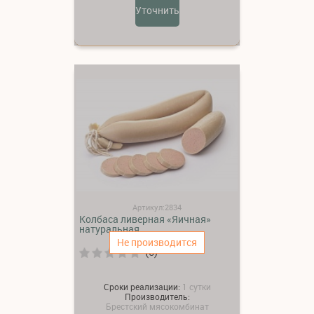
Уточнить
Артикул:2834
Колбаса ливерная «Яичная»
натуральная
Не производится
(0)
Сроки реализации:
1 сутки
Производитель:
Брестский мясокомбинат