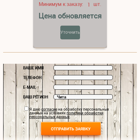
Минимум к заказу:
шт.
1
Цена обновляется
Уточнить
ВАШЕ ИМЯ
ТЕЛЕФОН
E-MAIL
ВАШ РЕГИОН
Я даю
согласие
на обработку персональных
данных на условиях
политики обработки
персональных данных
.