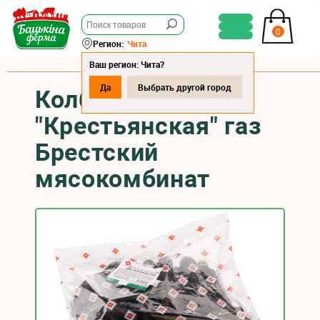
0
Регион:
Чита
Ваш регион: Чита?
Да
Выбрать другой город
Колбаса кровяная
"Крестьянская" газ
Брестский
мясокомбинат