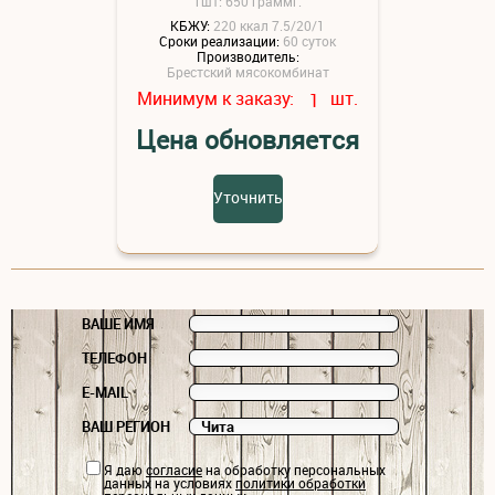
1шт: 650 граммг.
КБЖУ:
220 ккал 7.5/20/1
Сроки реализации:
60 суток
Производитель:
Брестский мясокомбинат
Минимум к заказу:
шт.
1
Цена обновляется
Уточнить
ВАШЕ ИМЯ
ТЕЛЕФОН
E-MAIL
ВАШ РЕГИОН
Я даю
согласие
на обработку персональных
данных на условиях
политики обработки