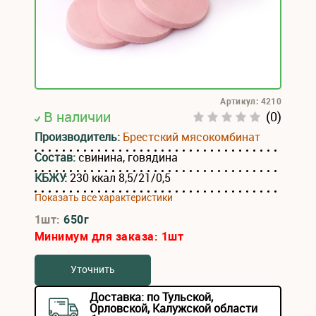
Артикул: 4210
В наличии
(0)
Производитель:
Брестский мясокомбинат
Состав:
свинина, говядина
КБЖУ:
230 ккал 8,5/21/0,5
Показать все характеристики
1шт:
650г
Минимум для заказа:
1
шт
Уточнить
Доставка: по Тульской,
Орловской, Калужской области