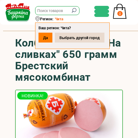
0
Регион:
Чита
Ваш регион: Чита?
Да
Выбрать другой город
Колбаса вареная "На
сливках" 650 грамм
Брестский
мясокомбинат
НОВИНКА!