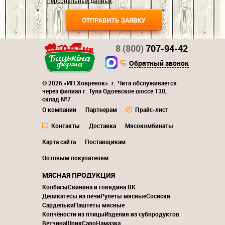
персональных данных
.
8 (800)
707-94-42
Обратный звонок
© 2026 «ИП Ховренок». г. Чита обслуживается
через филиал г. Тула Одоевское шоссе 130,
склад №7
О компании
Партнерам
Прайс-лист
Контакты
Доставка
Мясокомбинаты
Карта сайта
Поставщикам
Оптовым покупателям
МЯСНАЯ ПРОДУКЦИЯ
Колбасы
Свинина и говядина ВК
Деликатесы из печи
Рулеты мясные
Сосиски
Сардельки
Паштеты мясные
Копчёности из птицы
Изделия из субпродуктов
Ветчина
Шпик
Сало
Намазка