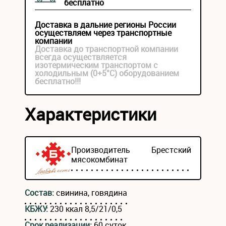
бесплатно
Доставка в дальние регионы России
осуществляем через транспортные
компании
Доставка до транспортной компании
всегда осуществляется
изотермическим транспортом с
холодильным (0+5°С) оборудованием
бесплатно!!!
Характеристики
Производитель
Брестский
мясокомбинат
Состав:
свинина, говядина
КБЖУ:
230 ккал 8,5/21/0,5
Срок реализации:
60 суток