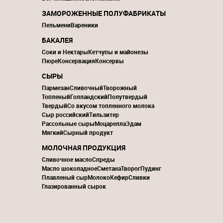
ЗАМОРОЖЕННЫЕ ПОЛУФАБРИКАТЫ
Пельмени
Вареники
БАКАЛЕЯ
Соки и Нектары
Кетчупы и майонезы
Пюре
Консервация
Консервы
СЫРЫ
Пармезан
Сливочный
Творожный
Топленый
Голландский
Полутвердый
Твердый
Со вкусом топленного молока
Сыр российский
Тильзитер
Рассольные сыры
Моцарелла
Эдам
Мягкий
Сырный продукт
МОЛОЧНАЯ ПРОДУКЦИЯ
Сливочное масло
Спреды
Масло шоколадное
Сметана
Творог
Пудинг
Плавленый сыр
Молоко
Кефир
Сливки
Глазированный сырок